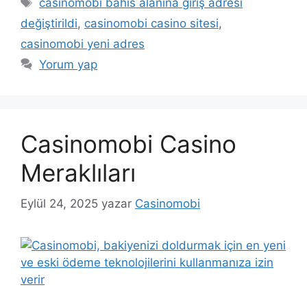
Etiketler
casinomobi bahis alanına giriş adresi
değiştirildi
,
casinomobi casino sitesi
,
casinomobi yeni adres
Yorum yap
Casinomobi Casino
Meraklıları
Eylül 24, 2025
yazar
Casinomobi