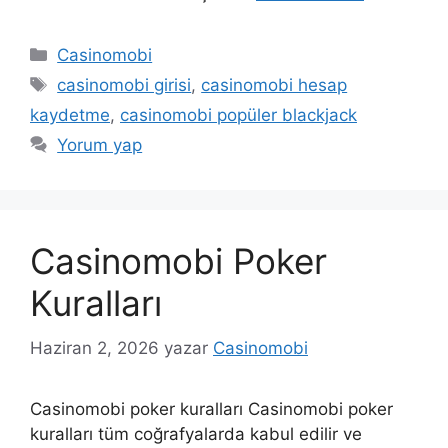
Kategoriler
Casinomobi
Etiketler
casinomobi girisi
,
casinomobi hesap
kaydetme
,
casinomobi popüler blackjack
Yorum yap
Casinomobi Poker
Kuralları
Haziran 2, 2026
yazar
Casinomobi
Casinomobi poker kuralları Casinomobi poker
kuralları tüm coğrafyalarda kabul edilir ve