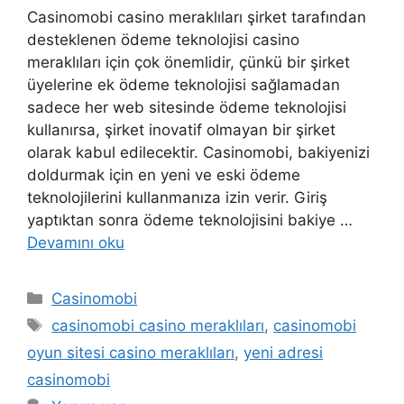
Casinomobi casino meraklıları şirket tarafından
desteklenen ödeme teknolojisi casino
meraklıları için çok önemlidir, çünkü bir şirket
üyelerine ek ödeme teknolojisi sağlamadan
sadece her web sitesinde ödeme teknolojisi
kullanırsa, şirket inovatif olmayan bir şirket
olarak kabul edilecektir. Casinomobi, bakiyenizi
doldurmak için en yeni ve eski ödeme
teknolojilerini kullanmanıza izin verir. Giriş
yaptıktan sonra ödeme teknolojisini bakiye …
Devamını oku
Kategoriler
Casinomobi
Etiketler
casinomobi casino meraklıları
,
casinomobi
oyun sitesi casino meraklıları
,
yeni adresi
casinomobi