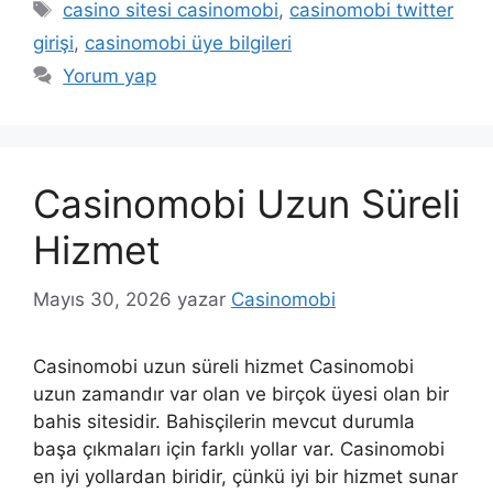
Etiketler
casino sitesi casinomobi
,
casinomobi twitter
girişi
,
casinomobi üye bilgileri
Yorum yap
Casinomobi Uzun Süreli
Hizmet
Mayıs 30, 2026
yazar
Casinomobi
Casinomobi uzun süreli hizmet Casinomobi
uzun zamandır var olan ve birçok üyesi olan bir
bahis sitesidir. Bahisçilerin mevcut durumla
başa çıkmaları için farklı yollar var. Casinomobi
en iyi yollardan biridir, çünkü iyi bir hizmet sunar