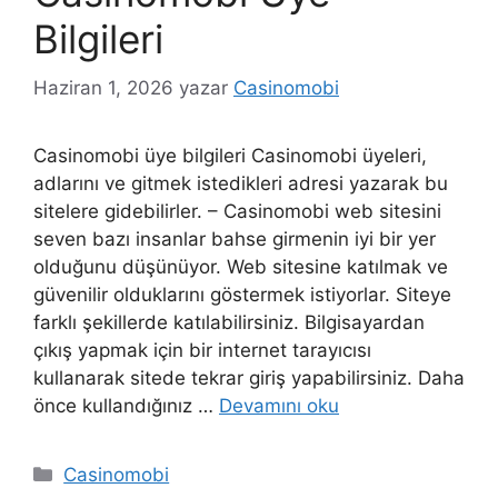
Bilgileri
Haziran 1, 2026
yazar
Casinomobi
Casinomobi üye bilgileri Casinomobi üyeleri,
adlarını ve gitmek istedikleri adresi yazarak bu
sitelere gidebilirler. – Casinomobi web sitesini
seven bazı insanlar bahse girmenin iyi bir yer
olduğunu düşünüyor. Web sitesine katılmak ve
güvenilir olduklarını göstermek istiyorlar. Siteye
farklı şekillerde katılabilirsiniz. Bilgisayardan
çıkış yapmak için bir internet tarayıcısı
kullanarak sitede tekrar giriş yapabilirsiniz. Daha
önce kullandığınız …
Devamını oku
Kategoriler
Casinomobi