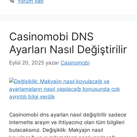
Yorum yap
Casinomobi DNS
Ayarları Nasıl Değiştirilir
Eylül 20, 2025
yazar
Casinomobi
Casinomobi dns ayarları nasıl değiştirilir sadece
internette arayın ve ihtiyacınız olan tüm bilgileri
bulacaksınız. Değişiklik: Makyajın nasıl