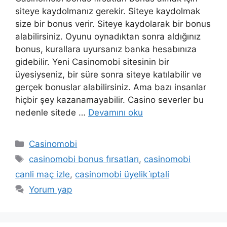
siteye kaydolmanız gerekir. Siteye kaydolmak
size bir bonus verir. Siteye kaydolarak bir bonus
alabilirsiniz. Oyunu oynadıktan sonra aldığınız
bonus, kurallara uyursanız banka hesabınıza
gidebilir. Yeni Casinomobi sitesinin bir
üyesiyseniz, bir süre sonra siteye katılabilir ve
gerçek bonuslar alabilirsiniz. Ama bazı insanlar
hiçbir şey kazanamayabilir. Casino severler bu
nedenle sitede …
Devamını oku
Kategoriler
Casinomobi
Etiketler
casinomobi bonus fırsatları
,
casinomobi
canli maç izle
,
casinomobi üyelik i̇ptali
Yorum yap